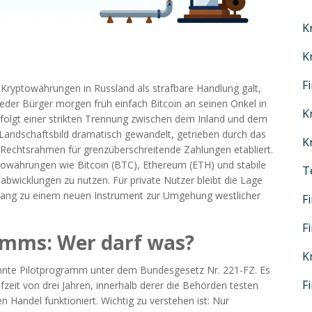
K
K
F
 Kryptowährungen in Russland als strafbare Handlung galt,
jeder Bürger morgen früh einfach Bitcoin an seinen Onkel in
K
 folgt einer strikten Trennung zwischen dem Inland und dem
 Landschaftsbild dramatisch gewandelt, getrieben durch das
K
 Rechtsrahmen für grenzüberschreitende Zahlungen etabliert.
yptowährungen wie
Bitcoin (BTC)
,
Ethereum (ETH)
und stabile
T
abwicklungen zu nutzen. Für private Nutzer bleibt die Lage
ugang zu einem neuen Instrument zur Umgehung westlicher
F
F
amms: Wer darf was?
K
annte Pilotprogramm unter dem Bundesgesetz Nr. 221-FZ. Es
F
zeit von drei Jahren, innerhalb derer die Behörden testen
n Handel funktioniert. Wichtig zu verstehen ist: Nur