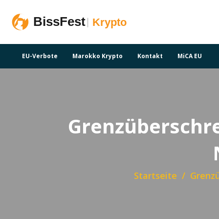
EU-Verbote
Marokko Krypto
Kontakt
MiCA EU
Grenzüberschre
Startseite
Grenzü