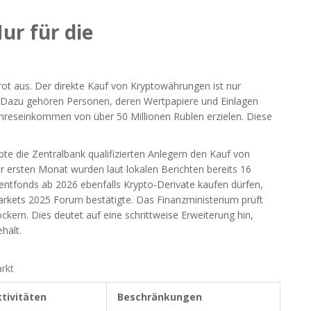
ur für die
arot aus. Der direkte Kauf von Kryptowährungen ist nur
. Dazu gehören Personen, deren Wertpapiere und Einlagen
ahreseinkommen von über 50 Millionen Rublen erzielen. Diese
te die Zentralbank qualifizierten Anlegern den Kauf von
er ersten Monat wurden laut lokalen Berichten bereits 16
mentfonds ab 2026 ebenfalls Krypto-Derivate kaufen dürfen,
arkets 2025 Forum bestätigte. Das Finanzministerium prüft
lockern. Dies deutet auf eine schrittweise Erweiterung hin,
hält.
rkt
ktivitäten
Beschränkungen