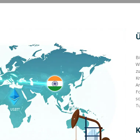
Bi
Wi
zu
Kr
An
Fo
so
Tu
K