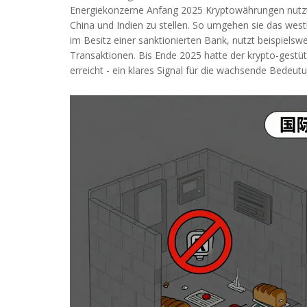
Energiekonzerne Anfang 2025 Kryptowährungen nutzt
China und Indien zu stellen. So umgehen sie das west
im Besitz einer sanktionierten Bank, nutzt beispielsw
Transaktionen. Bis Ende 2025 hatte der krypto-gestüt
erreicht - ein klares Signal für die wachsende Bedeu