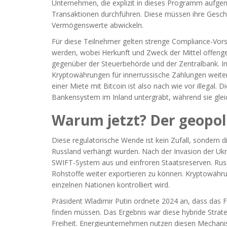
Unternehmen, die explizit in dieses Programm aufg
Transaktionen durchführen. Diese müssen ihre Geschäft
Vermögenswerte abwickeln.
Für diese Teilnehmer gelten strenge Compliance-Vors
werden, wobei Herkunft und Zweck der Mittel offenge
gegenüber der Steuerbehörde und der Zentralbank. I
Kryptowährungen für innerrussische Zahlungen weiter
einer Miete mit Bitcoin ist also nach wie vor illegal. 
Bankensystem im Inland untergräbt, während sie gleic
Warum jetzt? Der geopol
Diese regulatorische Wende ist kein Zufall, sondern d
Russland verhängt wurden. Nach der Invasion der Uk
SWIFT-System aus und einfroren Staatsreserven. Rus
Rohstoffe weiter exportieren zu können. Kryptowähru
einzelnen Nationen kontrolliert wird.
Präsident Wladimir Putin ordnete 2024 an, dass das
finden müssen. Das Ergebnis war diese hybride Strate
Freiheit. Energieunternehmen nutzen diesen Mechanism