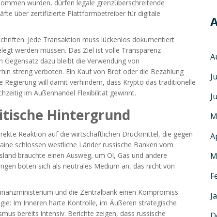
enommen wurden, dürfen legale grenzüberschreitende
e über zertifizierte Plattformbetreiber für digitale
A
chriften. Jede Transaktion muss lückenlos dokumentiert
legt werden müssen. Das Ziel ist volle Transparenz
A
m Gegensatz dazu bleibt die Verwendung von
hin streng verboten. Ein Kauf von Brot oder die Bezahlung
J
Die Regierung will damit verhindern, dass Krypto das traditionelle
hzeitig im Außenhandel Flexibilität gewinnt.
J
itische Hintergrund
M
irekte Reaktion auf die wirtschaftlichen Druckmittel, die gegen
A
raine schlossen westliche Länder russische Banken vom
sland brauchte einen Ausweg, um Öl, Gas und andere
M
ngen boten sich als neutrales Medium an, das nicht von
F
 Finanzministerium und die Zentralbank einen Kompromiss
J
gie: Im Inneren harte Kontrolle, im Äußeren strategische
us bereits intensiv. Berichte zeigen, dass russische
D