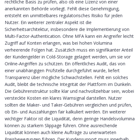
rechtliche Basis zu prüfen, also ob eine Lizenz von einer
anerkannten Behörde vorliegt. Fehlt diese Genehmigung,
entsteht ein unmittelbares regulatorisches Risiko für jeden
Nutzer. Ein weiterer zentraler Aspekt ist die
Sicherheitsarchitektur, insbesondere die Implementierung von
Multi‑Factor‑Authentication. Ohne MFA kann ein Angreifer leicht
Zugriff auf Konten erlangen, was bei hohen Volumina
verheerende Folgen hat. Zusätzlich muss ein signifikanter Anteil
der Kundengelder in Cold‑Storage gelagert werden, um sie vor
Online‑Angriffen zu schützen. Ein öffentliches Audit, das von
einer unabhängigen Prüfstelle durchgeführt wurde, liefert
Transparenz über mögliche Schwachstellen. Fehlt ein solches
Audit, bleibt die technische Integrität der Plattform im Dunkeln.
Die Gebührenstruktur sollte klar und nachvollziehbar sein, wobei
versteckte Kosten ein klares Warnsignal darstellen. Nutzer
sollten die Maker‑ und Taker‑Gebühren vergleichen und prüfen,
ob Ein- und Auszahlungen fair kalkuliert werden. Ein weiterer
wichtiger Faktor ist die Liquidität, denn geringe Handelsvolumina
können zu starkem Slippage führen. Ohne ausreichende
Liquidität können auch kleine Aufträge zu unerwarteten
Preisbewegungen führen. Der Kundensupport muss innerhalb