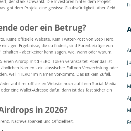
Wert, der stark schwankt. Die Investoren hinter dem Projekt
F
 Das gibt dem Projekt eine gewisse Glaubwürdigkeit. Aber Geld
gende oder ein Betrug?
A
ts. Keine offizielle Website. Kein Twitter-Post von Step Hero.
 einzigen Ergebnisse, die du findest, sind Forenbeiträge von
A
p" erhalten - aber keiner kann sagen, wie, wann oder warum.
5 einen Airdrop mit $HERO-Token veranstaltet. Aber das ist
J
t ähnlichen Namen - ein klassischer Fall von Verwechslung oder
J
iden, weil "HERO" im Namen vorkommt. Das ist kein Zufall.
eder auf ihrer offiziellen Website noch auf ihren Social-Media-
M
der eine Wallet-Adresse dafür, dann ist das fast sicher ein
A
Airdrops in 2026?
M
nz, Nachweisbarkeit und Offiziellheit.
F