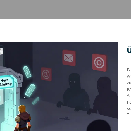
Bi
Wi
zu
Kr
An
Fo
so
Tu