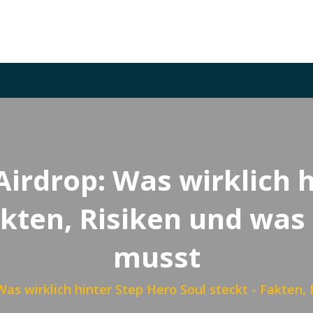
irdrop: Was wirklich 
Fakten, Risiken und was
musst
as wirklich hinter Step Hero Soul steckt - Fakten,