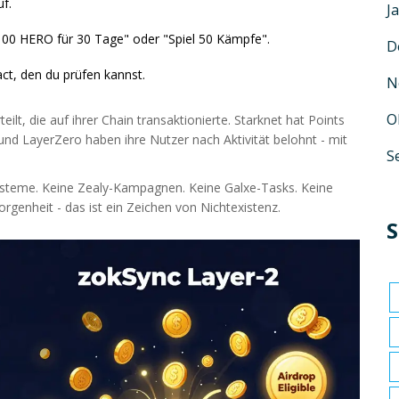
uf.
J
 100 HERO für 30 Tage" oder "Spiel 50 Kämpfe".
D
ct, den du prüfen kannst.
N
O
ilt, die auf ihrer Chain transaktionierte. Starknet hat Points
nd LayerZero haben ihre Nutzer nach Aktivität belohnt - mit
S
ysteme. Keine Zealy-Kampagnen. Keine Galxe-Tasks. Keine
orgenheit - das ist ein Zeichen von Nichtexistenz.
S