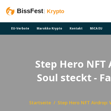
EU-Verbote
Marokko Krypto
Kontakt
MiCA EU
Step Hero NFT A
Soul steckt - 
Startseite
Step Hero NFT Airdrop: W