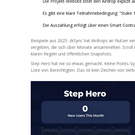
Die Projekt-Website listet den Airdrop explizit a
Es gibt eine klare Teilnahmebedingung: "Stake
Die Auszahlung erfolgt über einen Smart Contra
Beispiele aus 2025: zkSync hat Airdrops an Nutzer verte
vergeben, die sich über Monate ansammelten. Scroll u
klaren Regeln und öffentlichen Snapshots.
Step Hero hat nie so etwas gemacht. Keine Points-S
Liste von Berechtigten. Das ist kein Zeichen von Verb