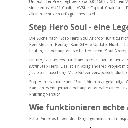
Umlauf. Der Preis liegt bei etwa 0,001608 USD - ein 
sind seriös: AU21 Capital, AVStar Capital, Chainfund.
allein macht kein erfolgreiches Spiel.
Step Hero Soul - eine Le
Die Suche nach "Step Hero Soul Airdrop" führt zu nich
Kein Medium-Beitrag. Kein GitHub-Update. Nichts. Die
Leuten, die behaupten, sie hätten einen "Soul Airdro
Ein Projekt namens "Onchain Heroes" hat im Juni 202
nicht
Step Hero. Das ist ein völlig anderes Projekt mi
gezielter Täuschung. Viele Nutzer verwechseln die be
Step Hero hat nie einen "Soul"-Airdrop angekündigt. W
Kanälen. Wenn jemand behauptet, er habe einen Link o
Phishing-Versuch.
Wie funktionieren echte 
Echte Airdrops haben drei Dinge gemeinsam: Transpare