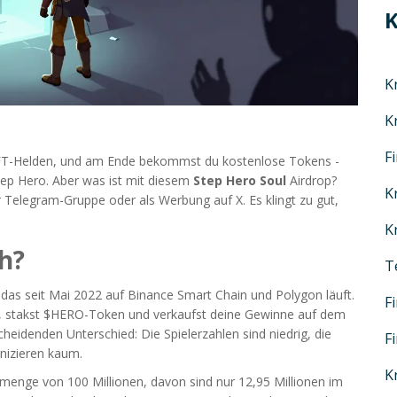
K
K
K
F
t NFT-Helden, und am Ende bekommst du kostenlose Tokens -
Step Hero. Aber was ist mit diesem
Step Hero Soul
Airdrop?
K
r Telegram-Gruppe oder als Werbung auf X. Es klingt zu gut,
K
ch?
T
l, das seit Mai 2022 auf Binance Smart Chain und Polygon läuft.
F
, stakst $HERO-Token und verkaufst deine Gewinne auf dem
cheidenden Unterschied: Die Spielerzahlen sind niedrig, die
F
nizieren kaum.
K
menge von 100 Millionen, davon sind nur 12,95 Millionen im