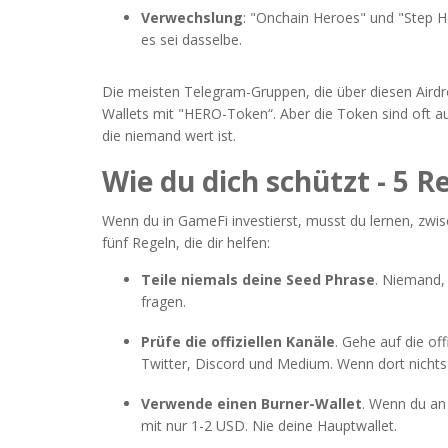
Verwechslung
: "Onchain Heroes" und "Step H
es sei dasselbe.
Die meisten Telegram-Gruppen, die über diesen Airdro
Wallets mit "HERO-Token“. Aber die Token sind oft a
die niemand wert ist.
Wie du dich schützt - 5 R
Wenn du in GameFi investierst, musst du lernen, zwi
fünf Regeln, die dir helfen:
Teile niemals deine Seed Phrase
. Niemand, 
fragen.
Prüfe die offiziellen Kanäle
. Gehe auf die of
Twitter, Discord und Medium. Wenn dort nichts s
Verwende einen Burner-Wallet
. Wenn du an 
mit nur 1-2 USD. Nie deine Hauptwallet.