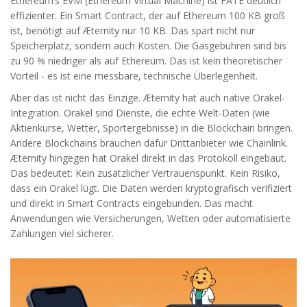
Ethereum’s EVM (Ethereum Virtual Machine) ist FATE deutlich
effizienter. Ein Smart Contract, der auf Ethereum 100 KB groß
ist, benötigt auf Æternity nur 10 KB. Das spart nicht nur
Speicherplatz, sondern auch Kosten. Die Gasgebühren sind bis
zu 90 % niedriger als auf Ethereum. Das ist kein theoretischer
Vorteil - es ist eine messbare, technische Überlegenheit.
Aber das ist nicht das Einzige. Æternity hat auch native Orakel-
Integration. Orakel sind Dienste, die echte Welt-Daten (wie
Aktienkurse, Wetter, Sportergebnisse) in die Blockchain bringen.
Andere Blockchains brauchen dafür Drittanbieter wie Chainlink.
Æternity hingegen hat Orakel direkt in das Protokoll eingebaut.
Das bedeutet: Kein zusätzlicher Vertrauenspunkt. Kein Risiko,
dass ein Orakel lügt. Die Daten werden kryptografisch verifiziert
und direkt in Smart Contracts eingebunden. Das macht
Anwendungen wie Versicherungen, Wetten oder automatisierte
Zahlungen viel sicherer.