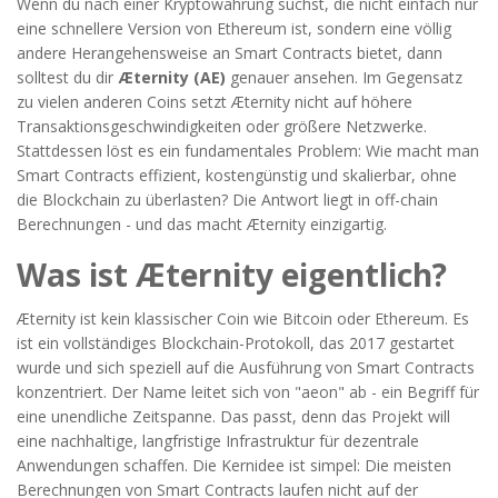
Wenn du nach einer Kryptowährung suchst, die nicht einfach nur
eine schnellere Version von Ethereum ist, sondern eine völlig
andere Herangehensweise an Smart Contracts bietet, dann
solltest du dir
Æternity (AE)
genauer ansehen. Im Gegensatz
zu vielen anderen Coins setzt Æternity nicht auf höhere
Transaktionsgeschwindigkeiten oder größere Netzwerke.
Stattdessen löst es ein fundamentales Problem: Wie macht man
Smart Contracts effizient, kostengünstig und skalierbar, ohne
die Blockchain zu überlasten? Die Antwort liegt in off-chain
Berechnungen - und das macht Æternity einzigartig.
Was ist Æternity eigentlich?
Æternity ist kein klassischer Coin wie Bitcoin oder Ethereum. Es
ist ein vollständiges Blockchain-Protokoll, das 2017 gestartet
wurde und sich speziell auf die Ausführung von Smart Contracts
konzentriert. Der Name leitet sich von "aeon" ab - ein Begriff für
eine unendliche Zeitspanne. Das passt, denn das Projekt will
eine nachhaltige, langfristige Infrastruktur für dezentrale
Anwendungen schaffen. Die Kernidee ist simpel: Die meisten
Berechnungen von Smart Contracts laufen nicht auf der